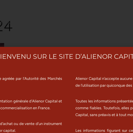
24
US CONNAÎTRE
GESTION PRIVÉE
NOS FONDS
SE
IENVENU SUR LE SITE D’ALIENOR CAPI
le agréée par l’Autorité des Marchés
Alienor Capital n’accepte aucune 
de l’utilisation par quiconque des
tation générale d’Alienor Capital et
Toutes les informations présenté
a commercialisation en France.
comme fiables. Toutefois, elles p
Capital, sans préavis et à tout m
 d’achat ou de vente d’un instrument
r capital.
Les informations figurant sur ce