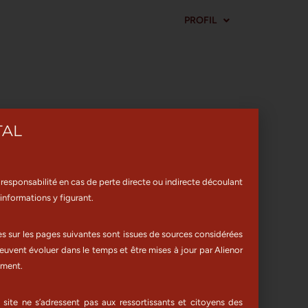
PROFIL
RVICES AUX PROFESSIONNELS
ACTUALITÉS
TAL
responsabilité en cas de perte directe ou indirecte découlant
 informations y figurant.
es sur les pages suivantes sont issues de sources considérées
euvent évoluer dans le temps et être mises à jour par Alienor
oment.
 site ne s’adressent pas aux ressortissants et citoyens des