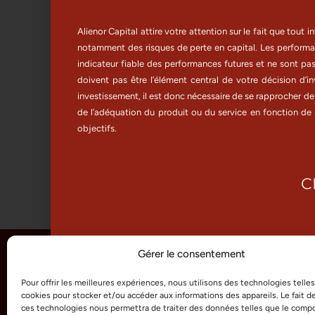
de souscription du fonds
InvestCore 2028
Alienor Capital attire votre attention sur le fait que tout
notamment des risques de perte en capital. Les perform
indicateur fiable des performances futures et ne sont pa
par
MaximeAlienor
octobre 31, 2024
doivent pas être l’élément central de votre décision d’i
Alienor Capital a décidé de prolonger la période
investissement, il est donc nécessaire de se rapprocher de 
de souscription du fonds obligataire à échéance
de l’adéquation du produit ou du service en fonction de s
InvestCore 2028 jus
objectifs.
C
Gérer le consentement
INVESTISSEUR PART
Pour offrir les meilleures expériences, nous utilisons des technologies telle
cookies pour stocker et/ou accéder aux informations des appareils. Le fait d
ces technologies nous permettra de traiter des données telles que le com