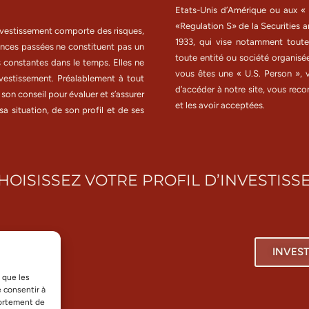
Etats-Unis d’Amérique ou aux « U
«Regulation S» de la Securities 
 investissement comporte des risques,
1933, qui vise notamment toute
ances passées ne constituent pas un
toute entité ou société organisé
s constantes dans le temps. Elles ne
vous êtes une « U.S. Person », v
nvestissement. Préalablement à tout
d’accéder à notre site, vous rec
son conseil pour évaluer et s’assurer
et les avoir acceptées.
a situation, de son profil et de ses
HOISISSEZ VOTRE PROFIL D’INVESTISS
ICULIER
INVES
Nous Rejoindre
Informations Réglementaires
Mentions
s que les
e consentir à
portement de