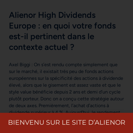
Alienor High Dividends
Europe : en quoi votre fonds
est-il pertinent dans le
contexte actuel ?
Axel Biggi : On s’est rendu compte simplement que
sur le marché, il existait très peu de fonds actions
européennes sur la spécificité des actions à dividende
élevé, alors que le gisement est assez vaste et que le
style value bénéficie depuis 2 ans et demi d’un cycle
plutôt porteur. Donc on a conçu cette stratégie autour
de deux axes. Premièrement, l’achat d’actions à
dividende supérieur à 4 %. Aujourd’hui, le rendement
du portefeuille est plutôt de l’ordre de 6,5 % d’ailleurs.
BIENVENU SUR LE SITE D’ALIENOR
Et des actions qui sont sous-évaluées par rapport à
leur valeur fondamentale. Donc logiquement, les