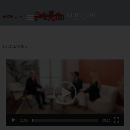
Aller
PROFIL
au
contenu
07/03/2026
Lecteur
vidéo
00:00
05:15