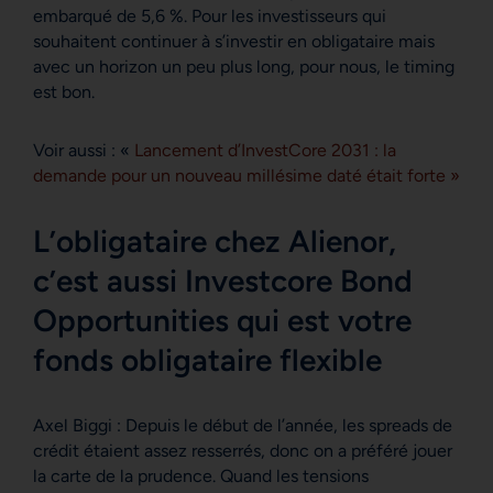
Securities Act de 1933, qui vise notamment toute personne physique
embarqué de 5,6 %. Pour les investisseurs qui
résidant aux Etats-Unis d’Amérique et toute entité ou société
souhaitent continuer à s’investir en obligataire mais
organisée ou enregistrée en vertu de la réglementation américaine. Si
avec un horizon un peu plus long, pour nous, le timing
vous êtes une « U.S. Person », vous n’êtes pas autorisé à accéder à ce
est bon.
site. En choisissant d’accéder à notre site, vous reconnaissez avoir
pris connaissance de ces Conditions ci-dessus et les avoir acceptées.
Voir aussi : «
Lancement d’InvestCore 2031 : la
demande pour un nouveau millésime daté était forte »
L’obligataire chez Alienor,
c’est aussi Investcore Bond
Opportunities qui est votre
fonds obligataire flexible
Axel Biggi : Depuis le début de l’année, les spreads de
crédit étaient assez resserrés, donc on a préféré jouer
la carte de la prudence. Quand les tensions