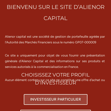
BIENVENU SUR LE SITE D’ALIENOR
CAPITAL
Alienor capital est une société de gestion de portefeuille agréée par
l’Autorité des Marchés Financiers sous le numéro GP07-000009
Ce site a uniquement pour objet de vous fournir une présentation
générale d’Alienor Capital et des informations sur ses produits et
services autorisés à la commercialisation en France.
CHOISISSEZ VOTRE PROFIL
Aucun élément contenu sur ce site ne constitue une offre d’achat ou
D’INVESTISSEUR
de vente d’un instrument financier, ni un conseil en investissement de
la part d’Alienor capital.
INVESTISSEUR PARTICULIER
Alienor Capital attire votre attention sur le fait que tout
BAD+ Art Fair 2023
investissement comporte des risques, notamment des risques de