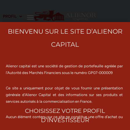
Aller
PROFIL
au
contenu
BIENVENU SUR LE SITE D’ALIENOR
CAPITAL
02/27/2024
Le podcast “Point macro” d’Arnaud Raimon du 27 février
2024 sur Club Patrimoine
Alienor capital est une société de gestion de portefeuille agréée par
l’Autorité des Marchés Financiers sous le numéro GP07-000009
Ce site a uniquement pour objet de vous fournir une présentation
générale d’Alienor Capital et des informations sur ses produits et
services autorisés à la commercialisation en France.
CHOISISSEZ VOTRE PROFIL
Aucun élément contenu sur ce site ne constitue une offre d’achat ou
D’INVESTISSEUR
de vente d’un instrument financier, ni un conseil en investissement de